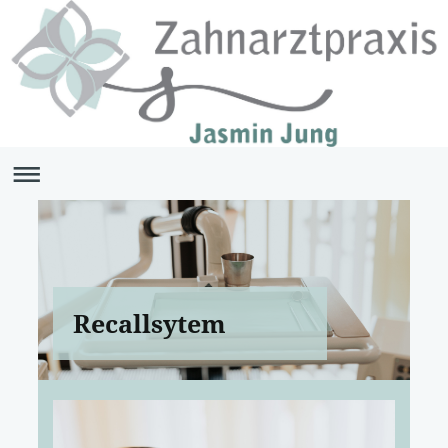
Recallsytem