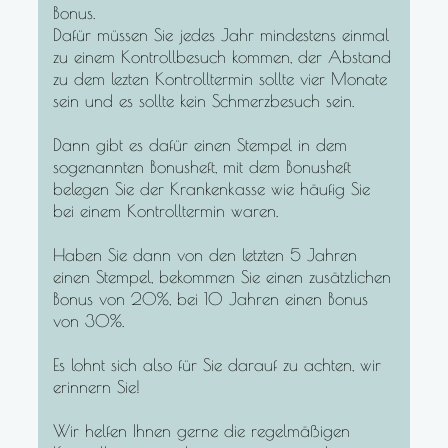
Bonus.
Dafür müssen Sie jedes Jahr mindestens einmal
zu einem Kontrollbesuch kommen, der Abstand
zu dem lezten Kontrolltermin sollte vier Monate
sein und es sollte kein Schmerzbesuch sein.
Dann gibt es dafür einen Stempel in dem
sogenannten Bonusheft, mit dem Bonusheft
belegen Sie der Krankenkasse wie häufig Sie
bei einem Kontrolltermin waren.
Haben Sie dann von den letzten 5 Jahren
einen Stempel, bekommen Sie einen zusätzlichen
Bonus von 20%, bei 10 Jahren einen Bonus
von 30%.
Es lohnt sich also für Sie darauf zu achten, wir
erinnern Sie!
Wir helfen Ihnen gerne die regelmäßigen