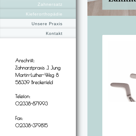
Zahnersatz
Kieferorthopädie
Unsere Praxis
Kontakt
Anschrift:
Zahnarztpraxis J. Jung
Martin-Luther-Weg 8
58339
Breckerfeld
Telefon:
02338-871993
Fax:
02338-379815