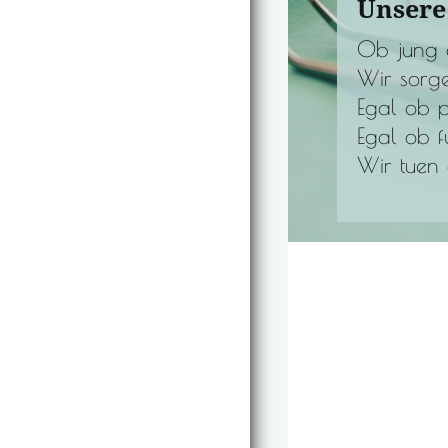
Unsere
Ob jung o
Wir sorge
Egal ob 
Egal ob f
Wir tuen a