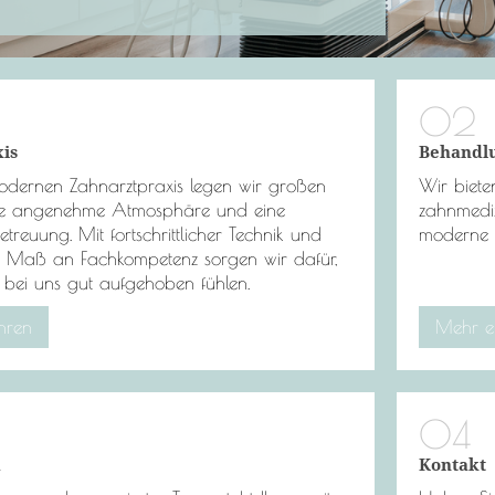
is
Behandl
odernen Zahnarztpraxis legen wir großen
Wir biete
ne angenehme Atmosphäre und eine
zahnmediz
Betreuung. Mit fortschrittlicher Technik und
moderne 
 Maß an Fachkompetenz sorgen wir dafür,
h bei uns gut aufgehoben fühlen.
hren
Mehr e
m
Kontakt