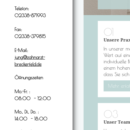
Telefon:
02338-871993
Fax:
02338-379815
Unsere Prax
In unserer m
E-Mail:
Wert auf ei
jung@zahnarzt-
individuelle 
breckerfeld.de
einem hohen
dass Sie sic
Öffnungszeiten
Mehr erfa
Mo.-Fr. :
08:00 - 12:00
Mo., Di., Do. :
14:00 - 18:00
Unser Tea